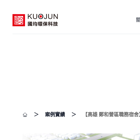
＞
案例實績
＞
【高雄 鄭和營區職務宿