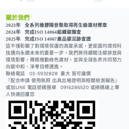
聯絡我們
關於我們
2023年 全系列橡膠隔音墊取得
再生綠建材標章
2024年 完成
ISO 14064組織碳盤查
2025年 完成
ISO 14067產品碳足跡查證
這不僅彰顯了對環境保護的高度承諾，更是國均環保科
技邁向永續未來的重要一步，我們將持續關注碳排放與
環境影響，積極推動綠色建材，並與全球各界共同努力
向碳中和、淨零目標邁進。
聯絡電話 03-5932828 量大 皆可議價
『配合申請 使用執照 出具出場證明與相關檢測報告』
或加LINE 電話號碼搜尋 0916286520 或掃碼線上專
人快速回覆您